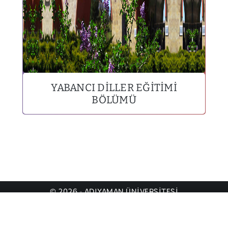
YABANCI DILLER EĞITIMI
BÖLÜMÜ
© 2026 - ADIYAMAN ÜNİVERSİTESİ